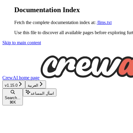
Documentation Index
Fetch the complete documentation index at:
/llms.txt
Use this file to discover all available pages before exploring fur
Skip to main content
CrewAI
home page
العربية
v1.15.0
اسأل المساعد
Search...
⌘
K