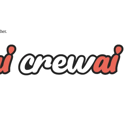
ther.