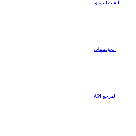
التقنية التوثيق
المؤسسات
API المرجع