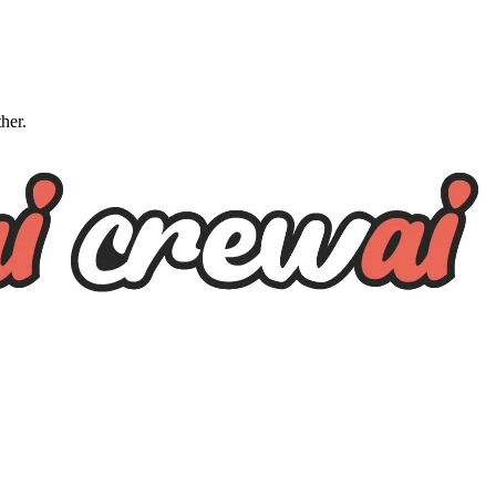
ther.