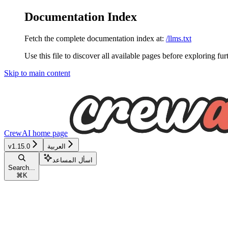
Documentation Index
Fetch the complete documentation index at:
/llms.txt
Use this file to discover all available pages before exploring fur
Skip to main content
CrewAI
home page
العربية
v1.15.0
اسأل المساعد
Search...
⌘
K