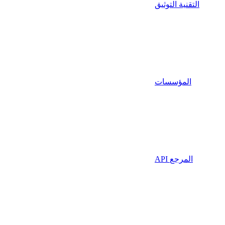
التقنية التوثيق
المؤسسات
API المرجع