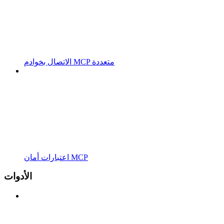
الاتصال بخوادم MCP متعددة
اعتبارات أمان MCP
الأدوات