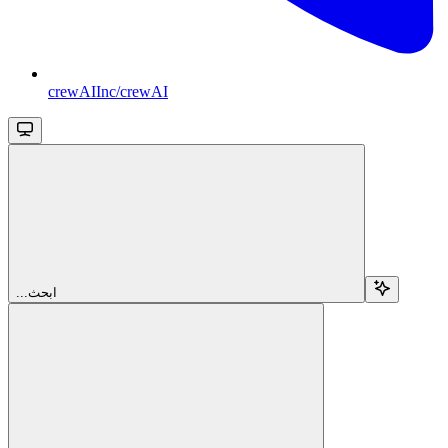
crewAIInc/crewAI
...ابحث