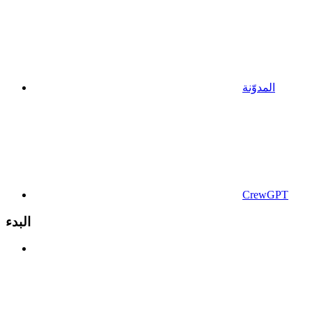
المدوّنة
CrewGPT
البدء