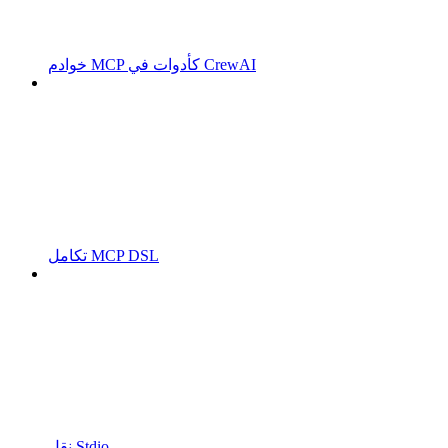
خوادم MCP كأدوات في CrewAI
تكامل MCP DSL
نقل Stdio