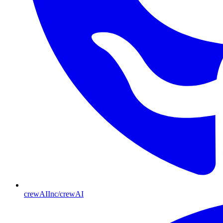
crewAIInc/crewAI