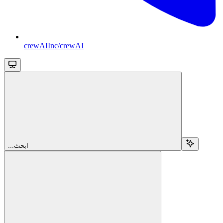
crewAIInc/crewAI
...ابحث