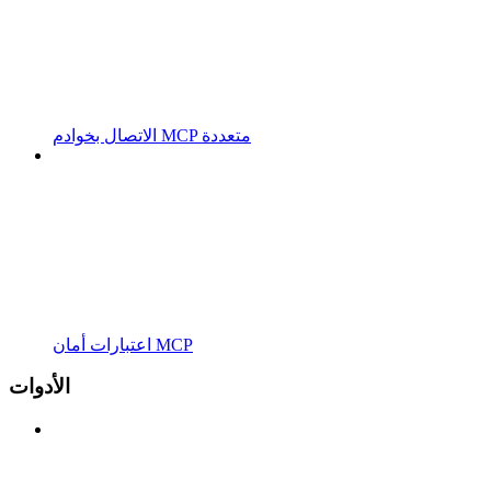
الاتصال بخوادم MCP متعددة
اعتبارات أمان MCP
الأدوات