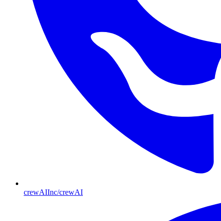
crewAIInc/crewAI