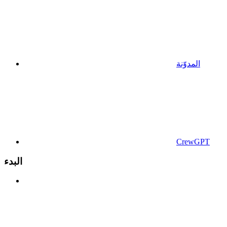
المدوّنة
CrewGPT
البدء