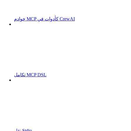
خوادم MCP كأدوات في CrewAI
تكامل MCP DSL
نقل Stdio