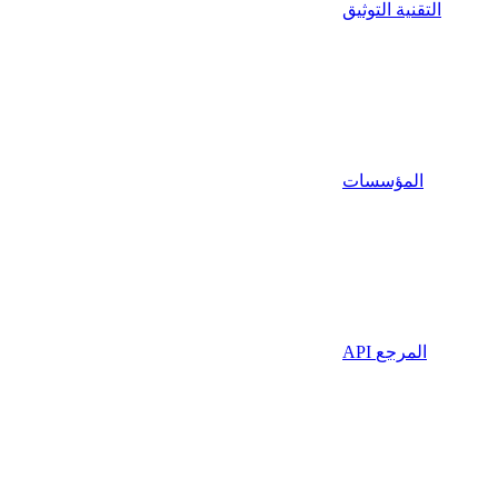
التقنية التوثيق
المؤسسات
API المرجع