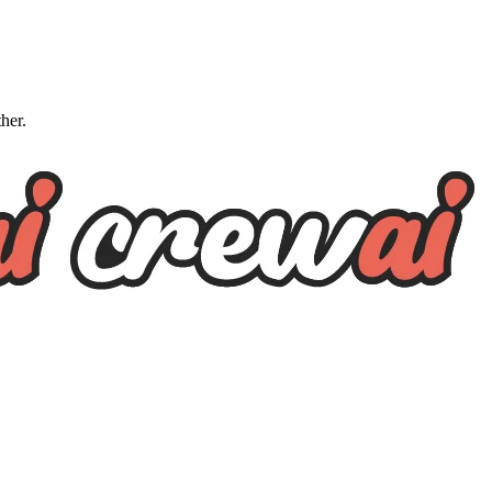
ther.