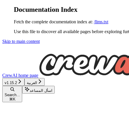
Documentation Index
Fetch the complete documentation index at:
/llms.txt
Use this file to discover all available pages before exploring fur
Skip to main content
CrewAI
home page
العربية
v1.15.2
اسأل المساعد
Search...
⌘
K