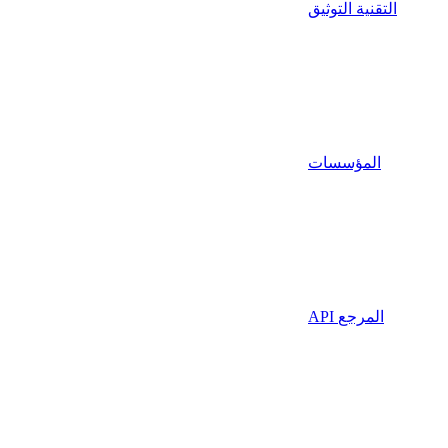
التقنية التوثيق
المؤسسات
API المرجع