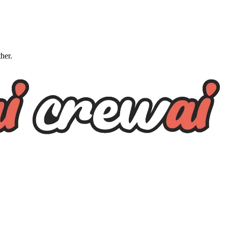
ther.