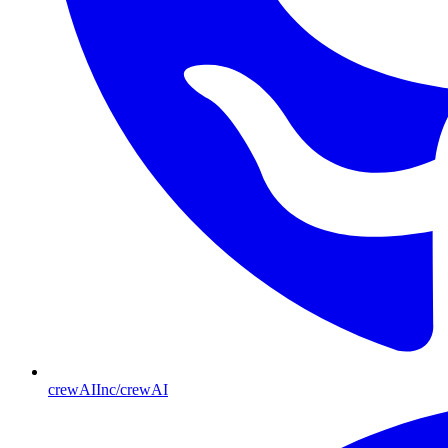
crewAIInc/crewAI