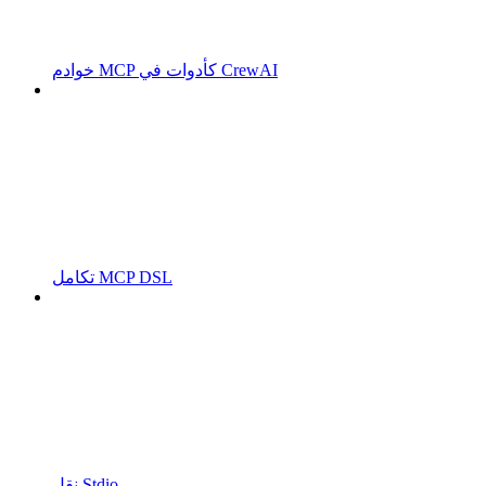
خوادم MCP كأدوات في CrewAI
تكامل MCP DSL
نقل Stdio