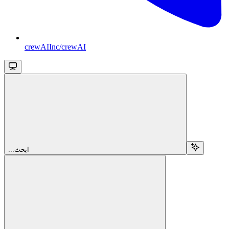
crewAIInc/crewAI
...ابحث