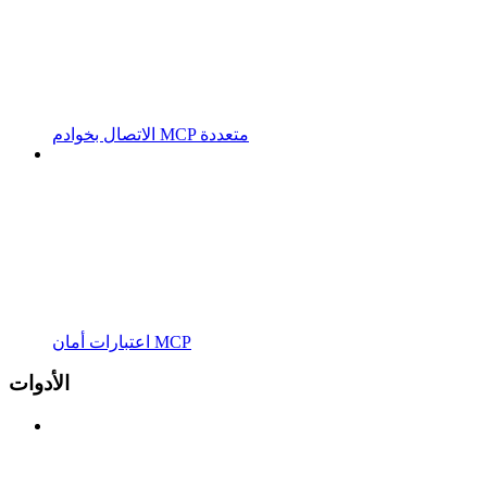
الاتصال بخوادم MCP متعددة
اعتبارات أمان MCP
الأدوات