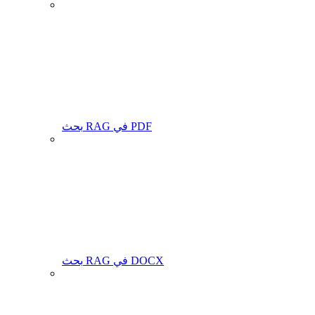
بحث RAG في PDF
بحث RAG في DOCX