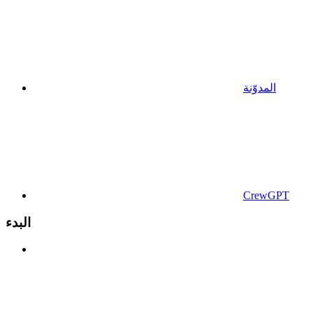
المدوّنة
CrewGPT
البدء