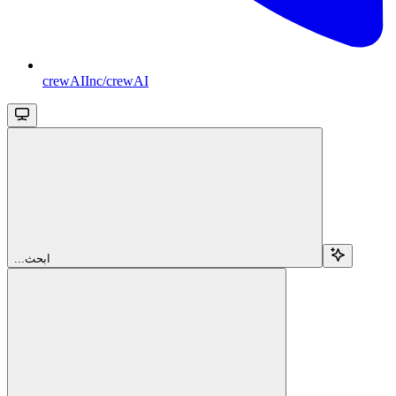
crewAIInc/crewAI
...ابحث