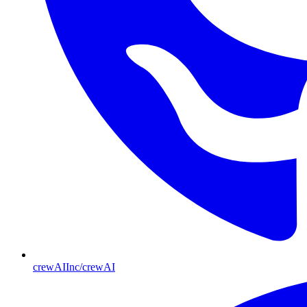
crewAIInc/crewAI