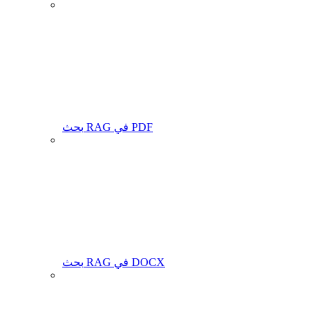
بحث RAG في PDF
بحث RAG في DOCX