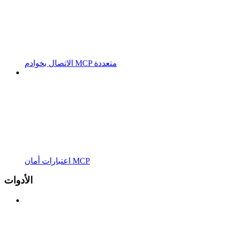
الاتصال بخوادم MCP متعددة
اعتبارات أمان MCP
الأدوات