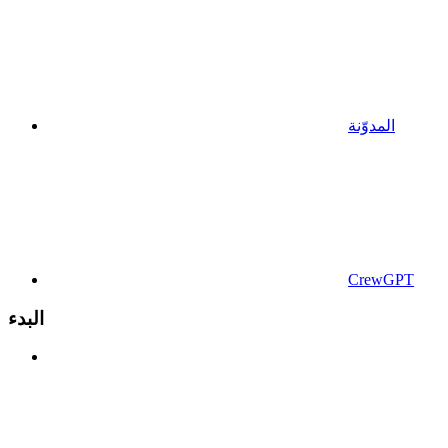
المدوّنة
CrewGPT
البدء