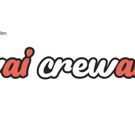
ther.