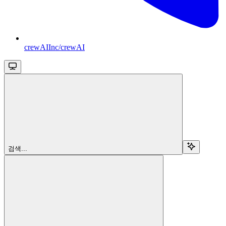
crewAIInc/crewAI
검색...