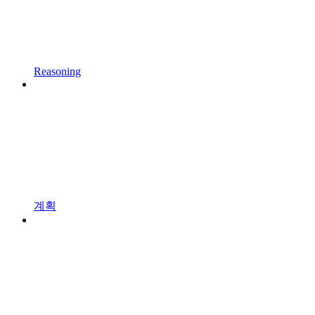
Reasoning
계획