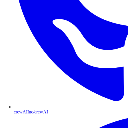
crewAIInc/crewAI