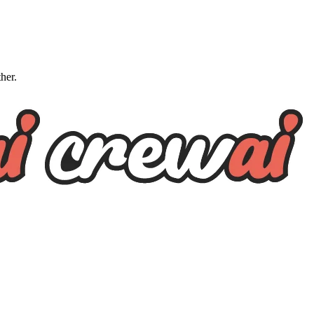
ther.