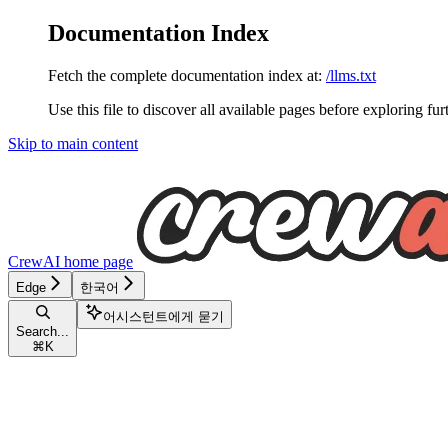
Documentation Index
Fetch the complete documentation index at:
/llms.txt
Use this file to discover all available pages before exploring fur
Skip to main content
CrewAI
home page
Edge
한국어
어시스턴트에게 묻기
Search...
⌘
K