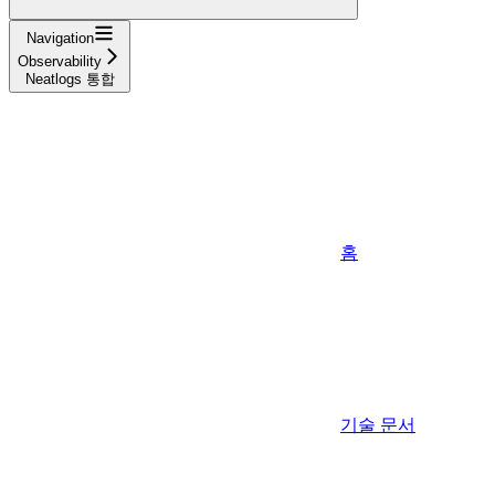
Navigation
Observability
Neatlogs 통합
홈
기술 문서