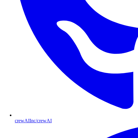
crewAIInc/crewAI