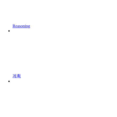
Reasoning
계획