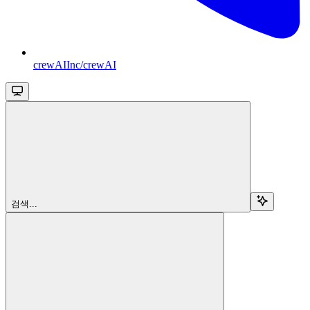
crewAIInc/crewAI
검색...