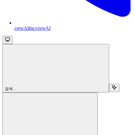
crewAIInc/crewAI
검색...