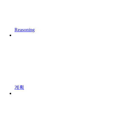
Reasoning
계획