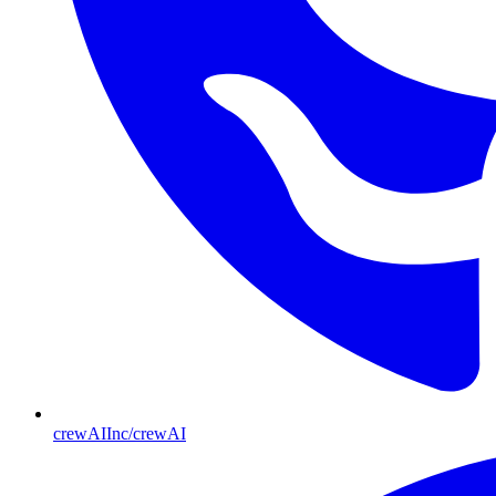
crewAIInc/crewAI