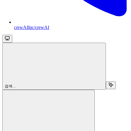
crewAIInc/crewAI
검색...