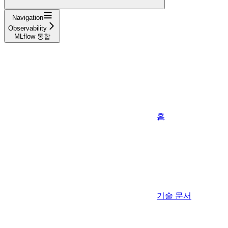
Navigation
Observability
MLflow 통합
홈
기술 문서