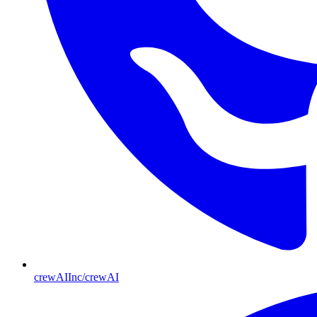
crewAIInc/crewAI