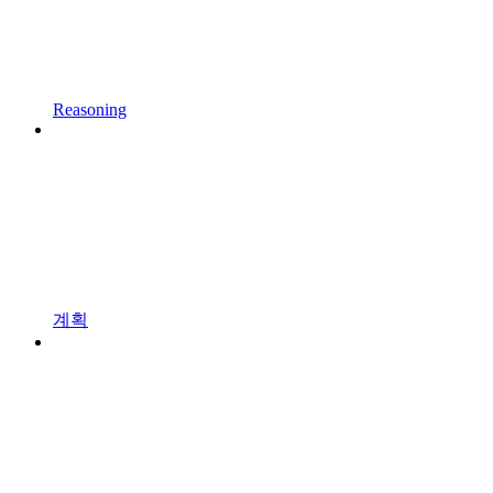
Reasoning
계획