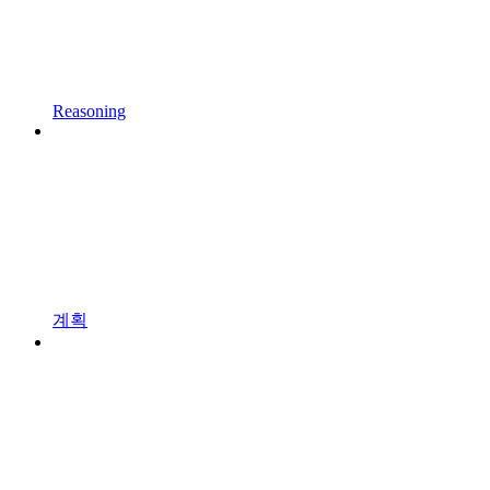
Reasoning
계획