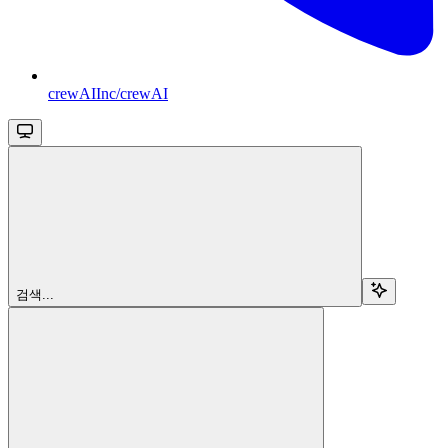
crewAIInc/crewAI
검색...