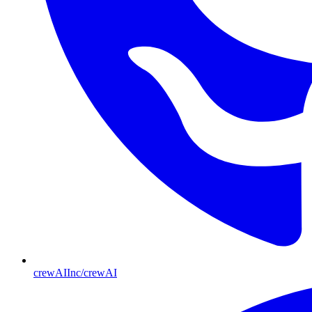
crewAIInc/crewAI