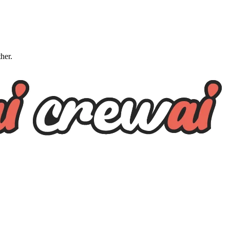
ther.