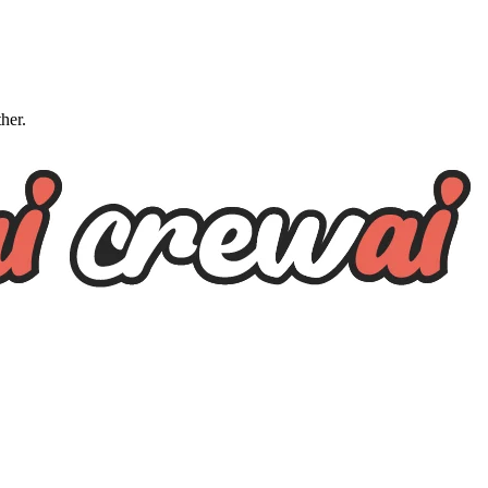
ther.