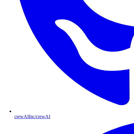
crewAIInc/crewAI