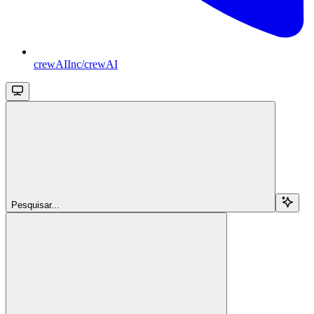
crewAIInc/crewAI
Pesquisar...