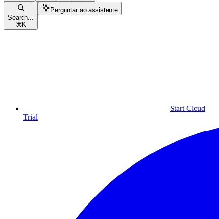
Perguntar ao assistente
Search...
⌘
K
Start Cloud
Trial