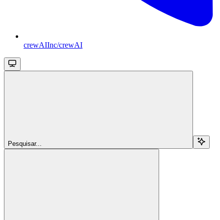
crewAIInc/crewAI
Pesquisar...