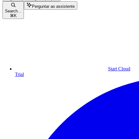
Perguntar ao assistente
Search...
⌘
K
Start Cloud
Trial