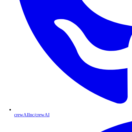
crewAIInc/crewAI