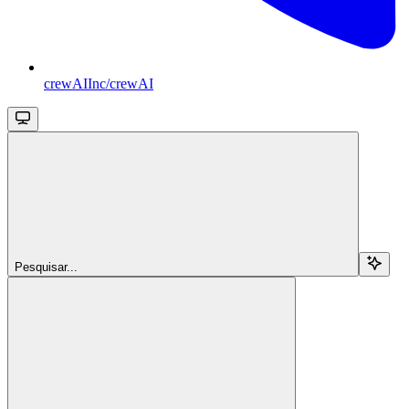
crewAIInc/crewAI
Pesquisar...