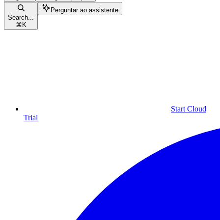
Perguntar ao assistente
Search...
⌘
K
Start Cloud
Trial