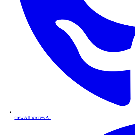
crewAIInc/crewAI