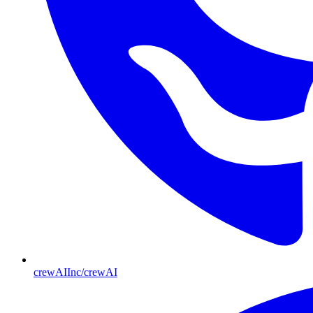
crewAIInc/crewAI