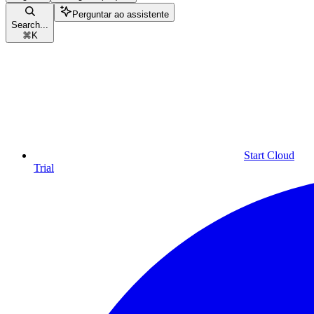
Perguntar ao assistente
Search...
⌘
K
Start Cloud
Trial