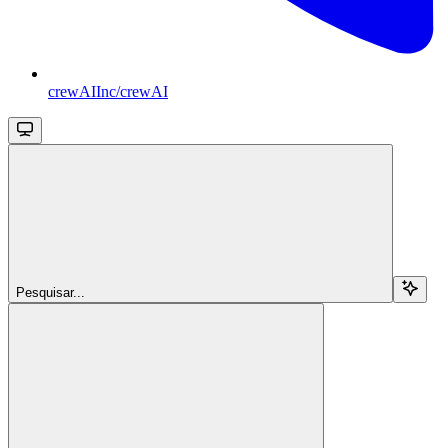
crewAIInc/crewAI
Pesquisar...