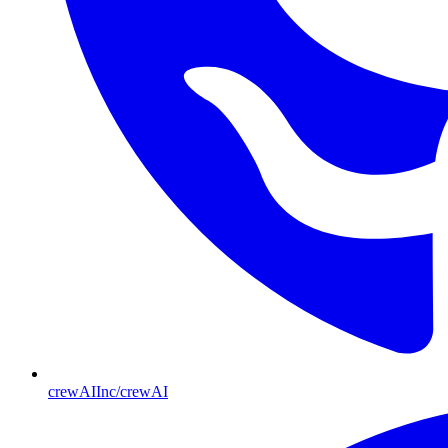
crewAIInc/crewAI