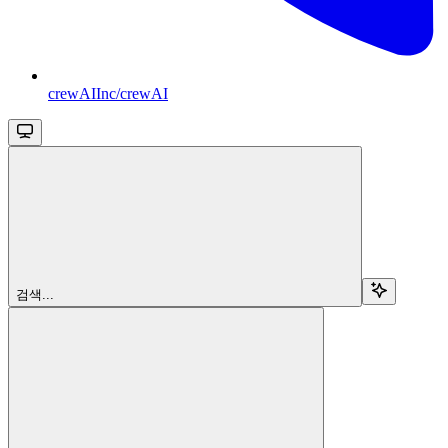
crewAIInc/crewAI
검색...