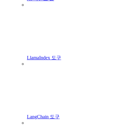
LlamaIndex 도구
LangChain 도구