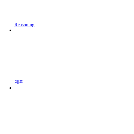
Reasoning
계획