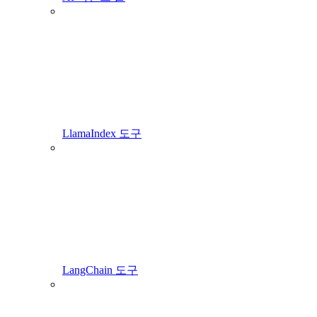
LlamaIndex 도구
LangChain 도구