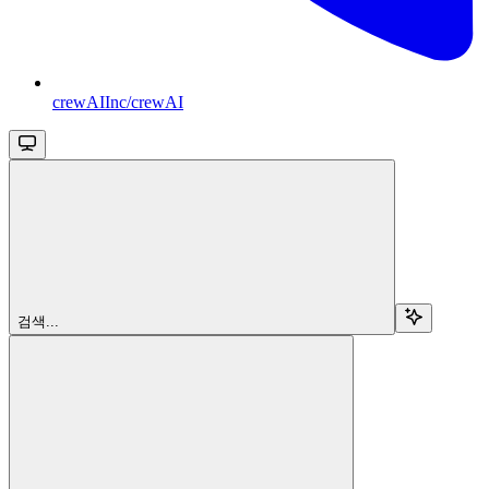
crewAIInc/crewAI
검색...