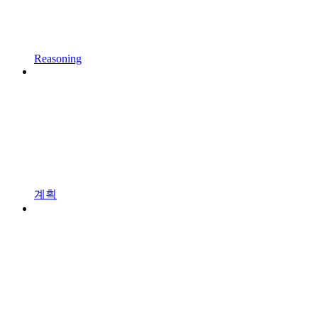
Reasoning
계획