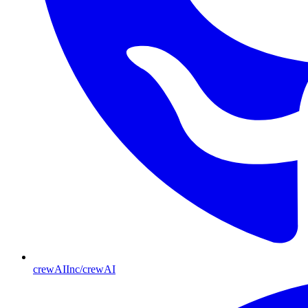
crewAIInc/crewAI