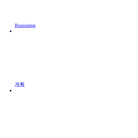
Reasoning
계획