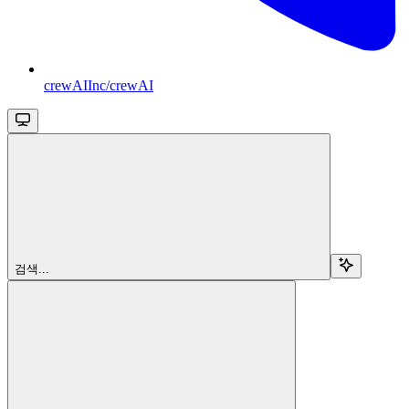
crewAIInc/crewAI
검색...