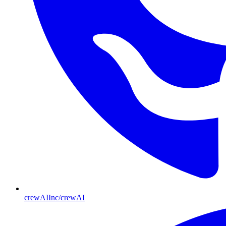
crewAIInc/crewAI