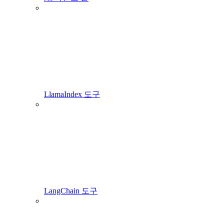
LlamaIndex 도구
LangChain 도구