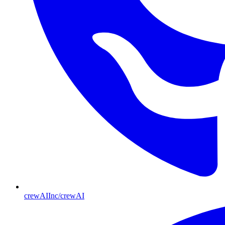
crewAIInc/crewAI