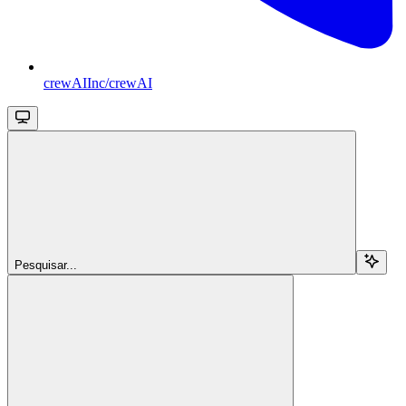
crewAIInc/crewAI
Pesquisar...