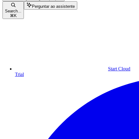
Perguntar ao assistente
Search...
⌘
K
Start Cloud
Trial