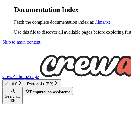
Documentation Index
Fetch the complete documentation index at:
/llms.txt
Use this file to discover all available pages before exploring fur
Skip to main content
CrewAI
home page
v1.10.0
Português (BR)
Perguntar ao assistente
Search...
⌘
K