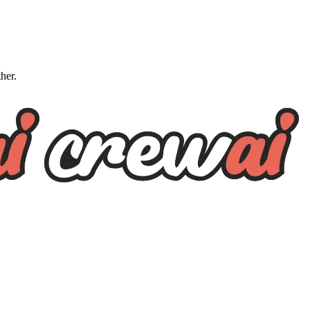
ther.