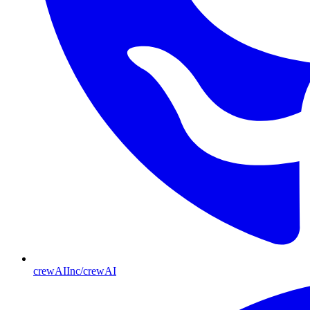
crewAIInc/crewAI