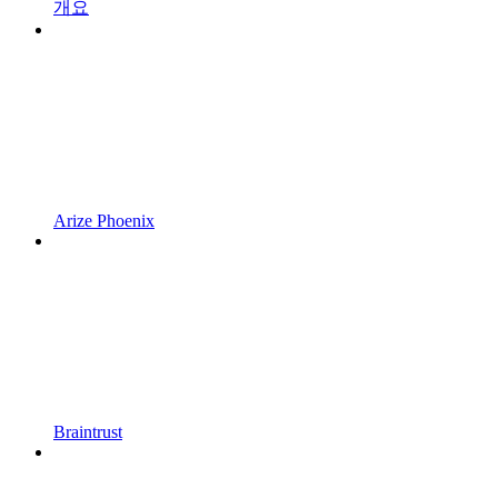
개요
Arize Phoenix
Braintrust