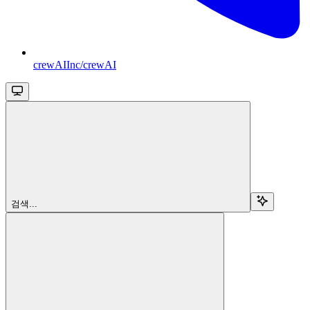
crewAIInc/crewAI
검색...