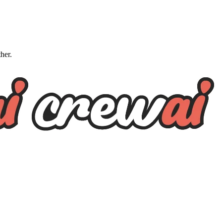
ther.