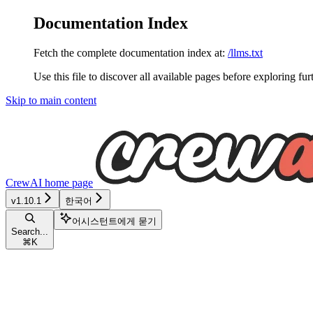
Documentation Index
Fetch the complete documentation index at:
/llms.txt
Use this file to discover all available pages before exploring fur
Skip to main content
CrewAI
home page
v1.10.1
한국어
어시스턴트에게 묻기
Search...
⌘
K