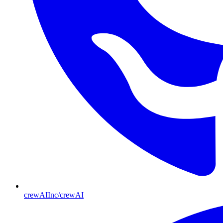
crewAIInc/crewAI