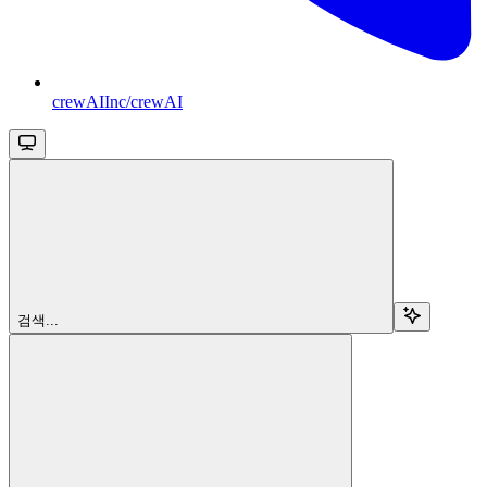
crewAIInc/crewAI
검색...