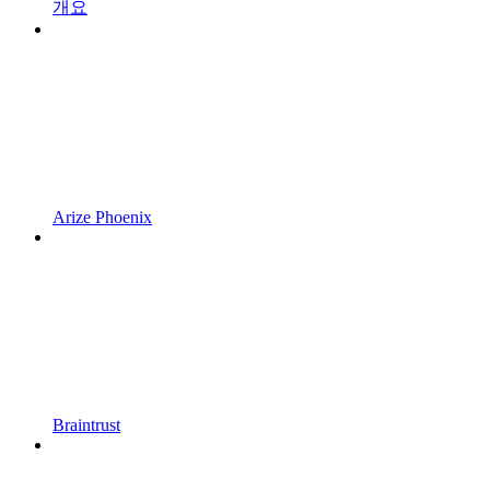
개요
Arize Phoenix
Braintrust