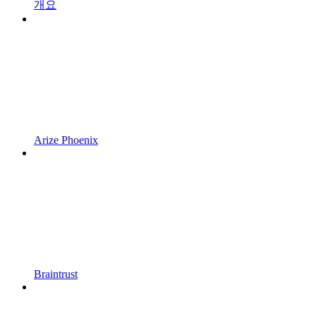
개요
Arize Phoenix
Braintrust