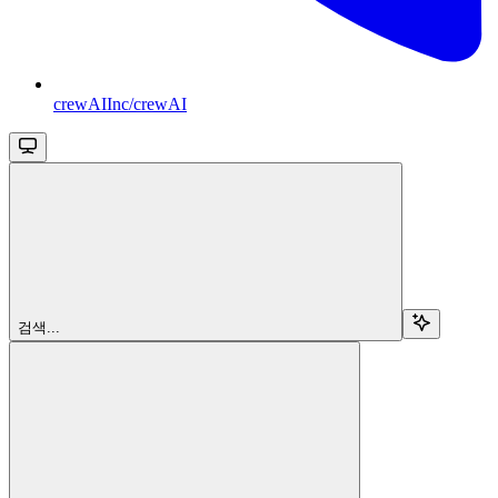
crewAIInc/crewAI
검색...