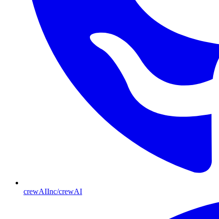
crewAIInc/crewAI