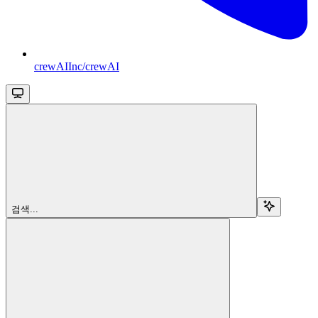
crewAIInc/crewAI
검색...