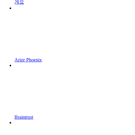
개요
Arize Phoenix
Braintrust