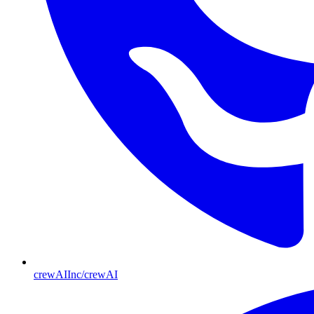
crewAIInc/crewAI