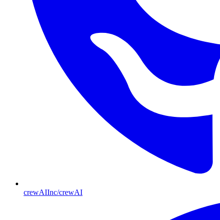
crewAIInc/crewAI