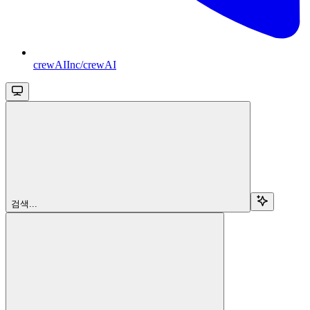
crewAIInc/crewAI
검색...