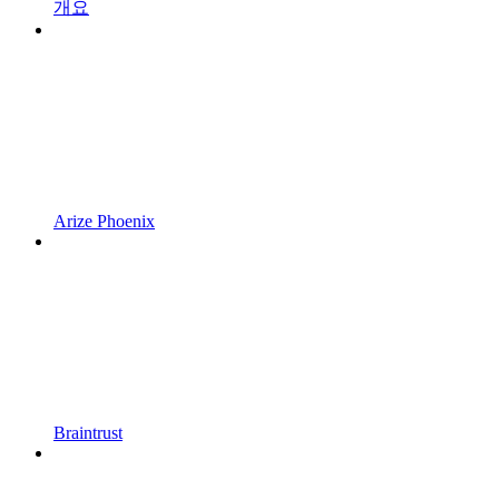
개요
Arize Phoenix
Braintrust