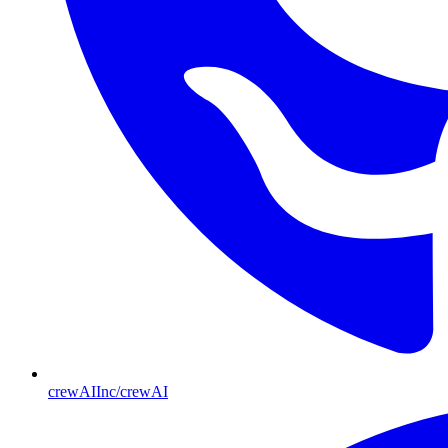
crewAIInc/crewAI