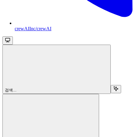
crewAIInc/crewAI
검색...