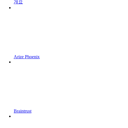
개요
Arize Phoenix
Braintrust