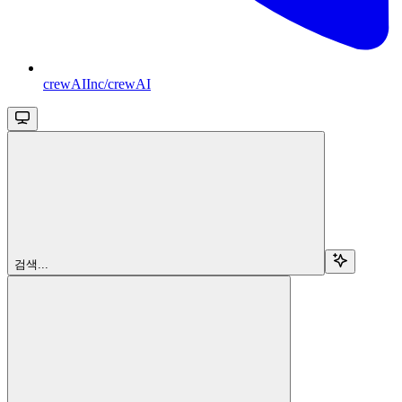
crewAIInc/crewAI
검색...