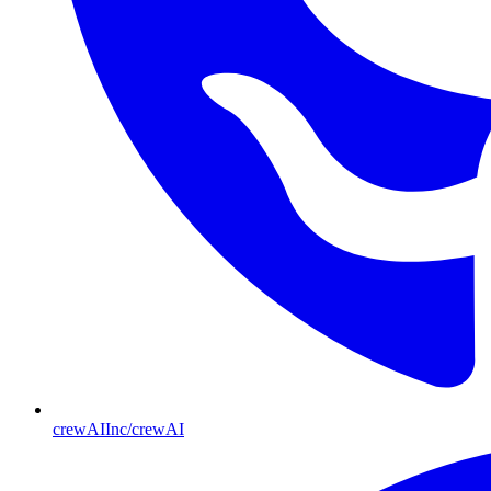
crewAIInc/crewAI