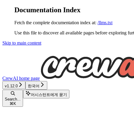
Documentation Index
Fetch the complete documentation index at:
/llms.txt
Use this file to discover all available pages before exploring fur
Skip to main content
CrewAI
home page
v1.12.0
한국어
어시스턴트에게 묻기
Search...
⌘
K