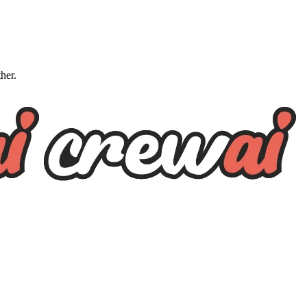
ther.