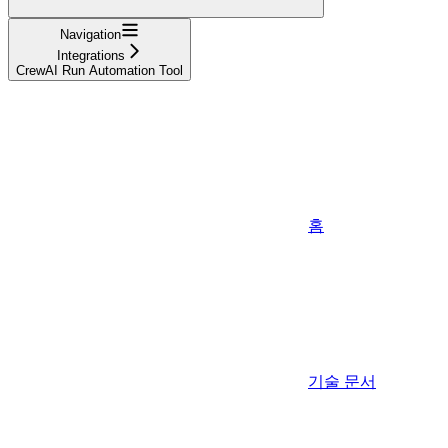
Navigation
Integrations
CrewAI Run Automation Tool
홈
기술 문서