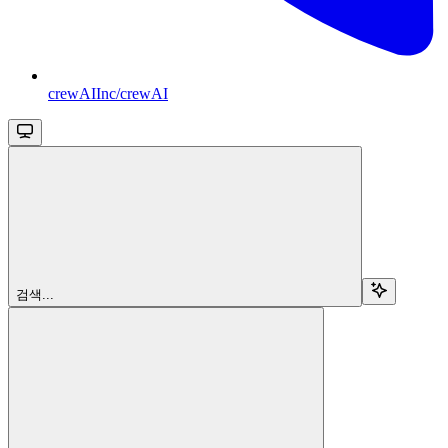
crewAIInc/crewAI
검색...