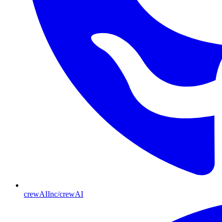
crewAIInc/crewAI