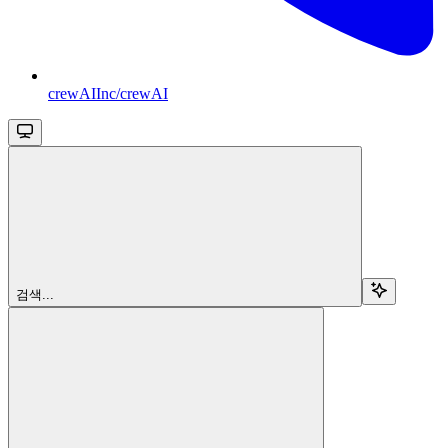
crewAIInc/crewAI
검색...