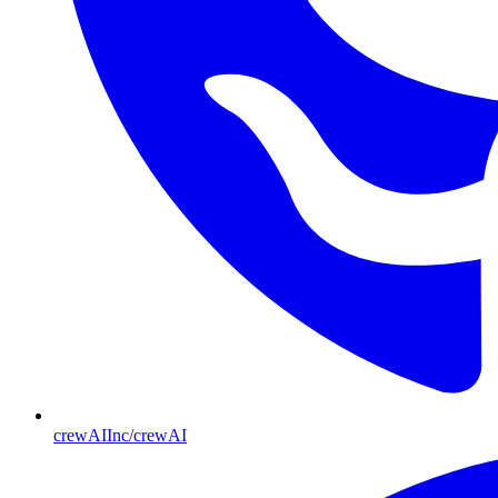
crewAIInc/crewAI