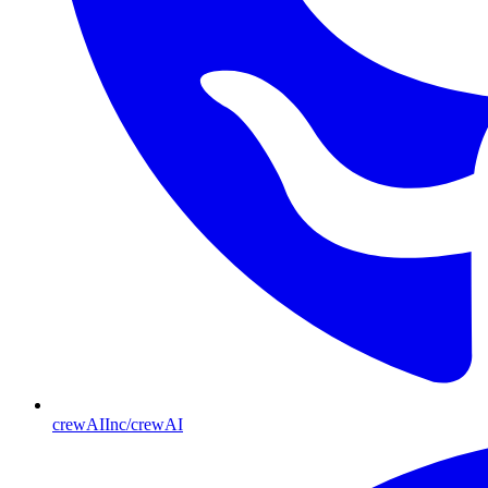
crewAIInc/crewAI