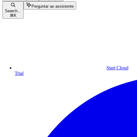
Perguntar ao assistente
Search...
⌘
K
Start Cloud
Trial