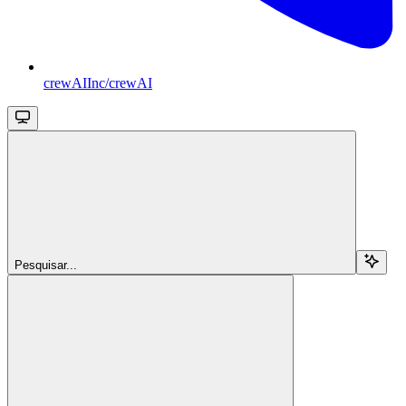
crewAIInc/crewAI
Pesquisar...