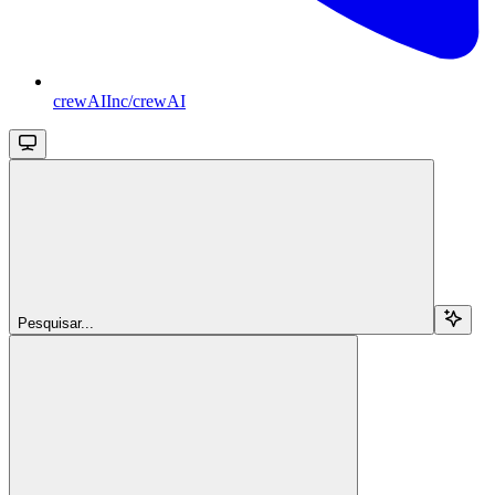
crewAIInc/crewAI
Pesquisar...