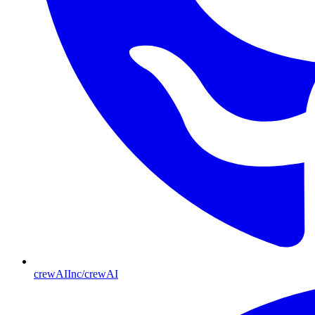
crewAIInc/crewAI