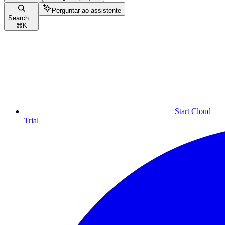
Perguntar ao assistente
Search...
⌘
K
Start Cloud
Trial