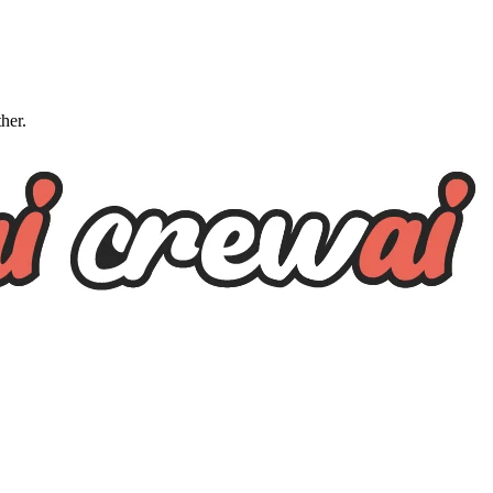
ther.