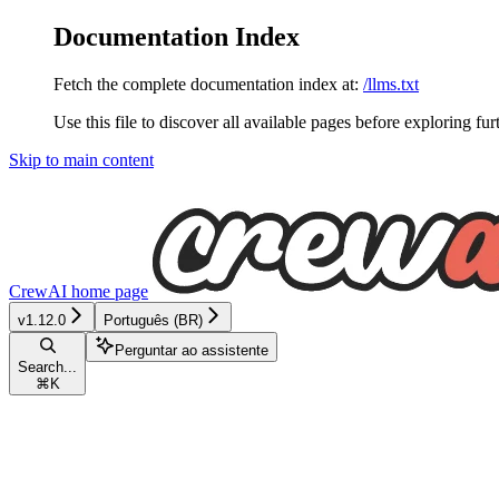
Documentation Index
Fetch the complete documentation index at:
/llms.txt
Use this file to discover all available pages before exploring fur
Skip to main content
CrewAI
home page
v1.12.0
Português (BR)
Perguntar ao assistente
Search...
⌘
K