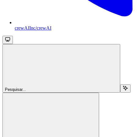
crewAIInc/crewAI
Pesquisar...