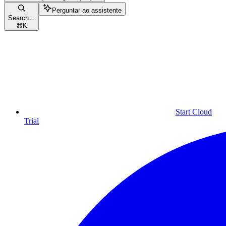
Perguntar ao assistente
Search...
⌘
K
Start Cloud
Trial