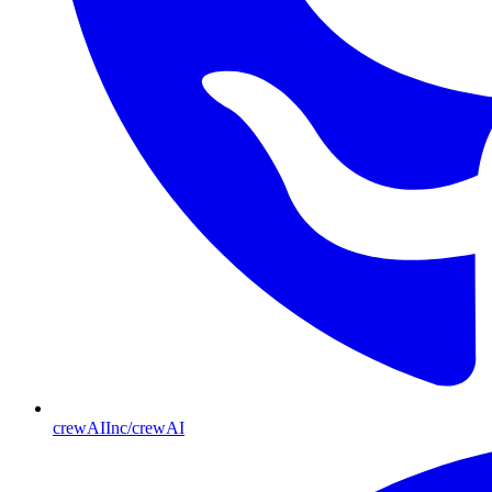
crewAIInc/crewAI