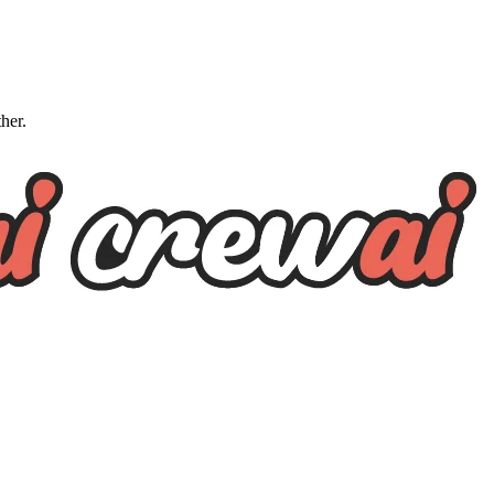
ther.