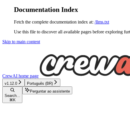
Documentation Index
Fetch the complete documentation index at:
/llms.txt
Use this file to discover all available pages before exploring fur
Skip to main content
CrewAI
home page
v1.12.0
Português (BR)
Perguntar ao assistente
Search...
⌘
K