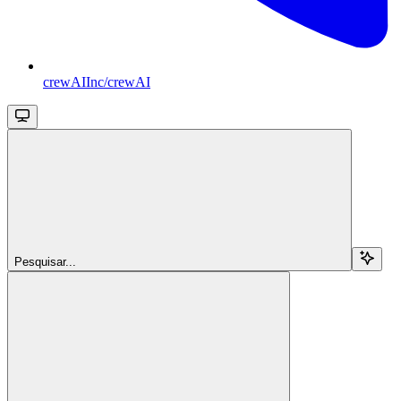
crewAIInc/crewAI
Pesquisar...