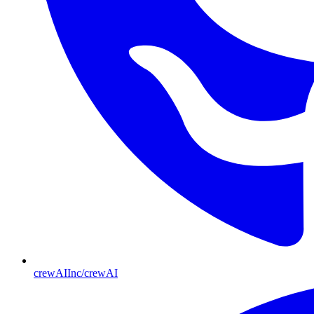
crewAIInc/crewAI