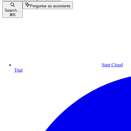
Perguntar ao assistente
Search...
⌘
K
Start Cloud
Trial