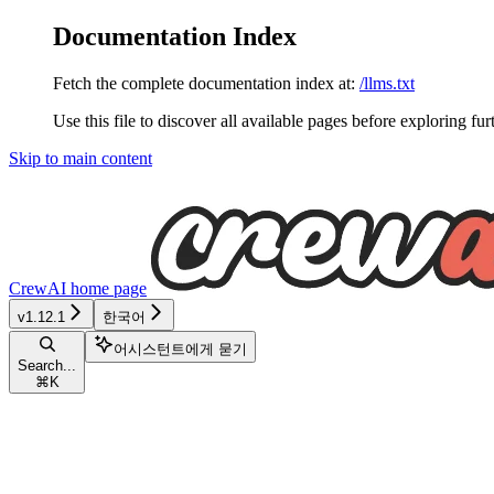
Documentation Index
Fetch the complete documentation index at:
/llms.txt
Use this file to discover all available pages before exploring fur
Skip to main content
CrewAI
home page
v1.12.1
한국어
어시스턴트에게 묻기
Search...
⌘
K