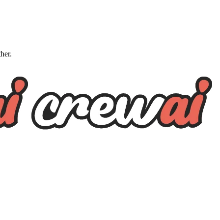
ther.