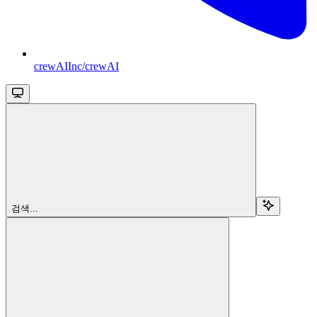
crewAIInc/crewAI
검색...