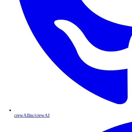
crewAIInc/crewAI