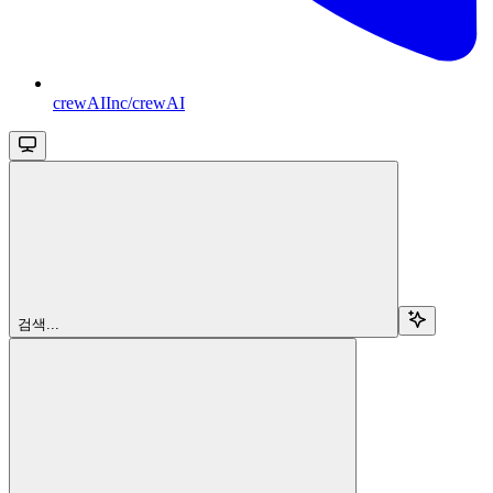
crewAIInc/crewAI
검색...