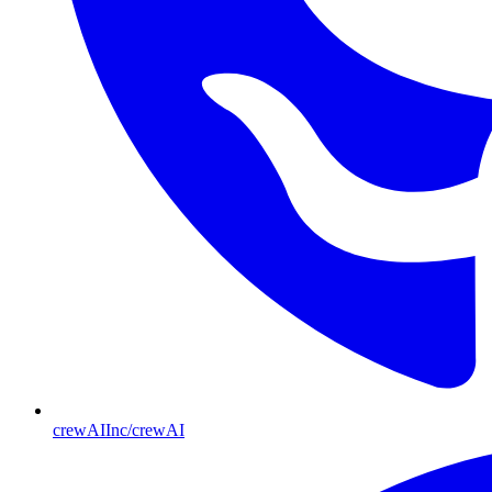
crewAIInc/crewAI