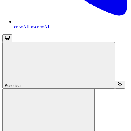
crewAIInc/crewAI
Pesquisar...