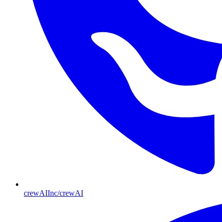
crewAIInc/crewAI