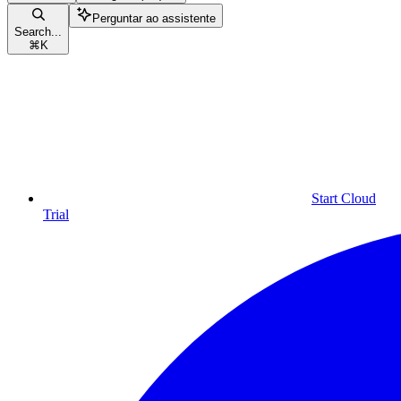
Perguntar ao assistente
Search...
⌘
K
Start Cloud
Trial