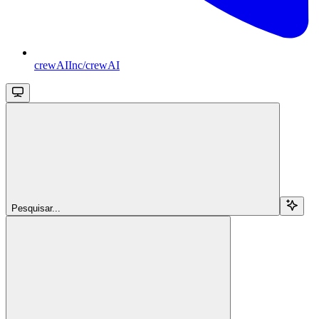
crewAIInc/crewAI
Pesquisar...