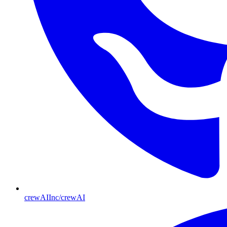
crewAIInc/crewAI