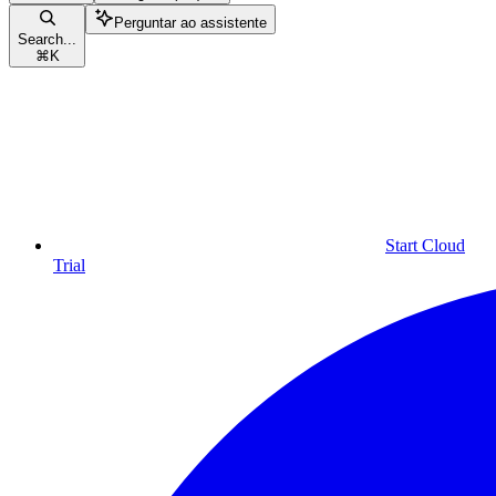
Perguntar ao assistente
Search...
⌘
K
Start Cloud
Trial