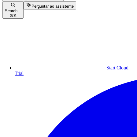
Perguntar ao assistente
Search...
⌘
K
Start Cloud
Trial