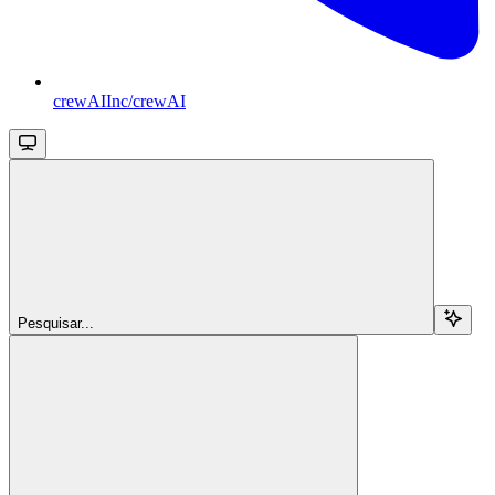
crewAIInc/crewAI
Pesquisar...