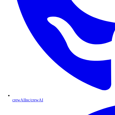
crewAIInc/crewAI