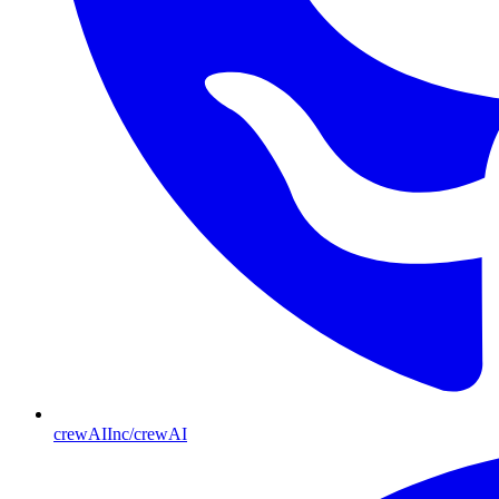
crewAIInc/crewAI