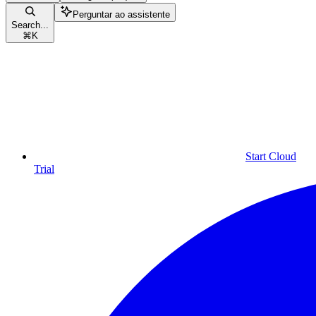
Perguntar ao assistente
Search...
⌘
K
Start Cloud
Trial