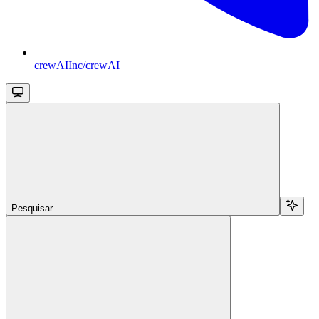
crewAIInc/crewAI
Pesquisar...